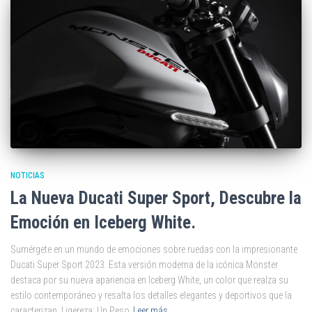
NOTICIAS
La Nueva Ducati Super Sport, Descubre la
Emoción en Iceberg White.
Sumérgete en un mundo de emociones sobre ruedas con la impresionante
Ducati Super Sport 2023. Esta versión moderna de la icónica Monster
destaca por su nueva apariencia en Iceberg White, un color que realza su
estilo contemporáneo y resalta los detalles elegantes y deportivos que la
caracterizan. Ligereza: Un Peso
Leer más