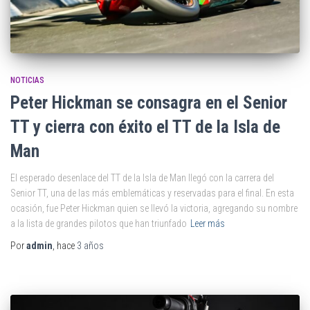
NOTICIAS
Peter Hickman se consagra en el Senior
TT y cierra con éxito el TT de la Isla de
Man
El esperado desenlace del TT de la Isla de Man llegó con la carrera del
Senior TT, una de las más emblemáticas y reservadas para el final. En esta
ocasión, fue Peter Hickman quien se llevó la victoria, agregando su nombre
a la lista de grandes pilotos que han triunfado
Leer más
Por
admin
, hace
3 años