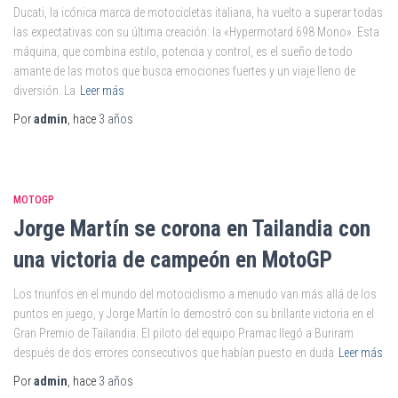
Ducati, la icónica marca de motocicletas italiana, ha vuelto a superar todas
las expectativas con su última creación: la «Hypermotard 698 Mono». Esta
máquina, que combina estilo, potencia y control, es el sueño de todo
amante de las motos que busca emociones fuertes y un viaje lleno de
diversión. La
Leer más
Por
admin
, hace
3 años
MOTOGP
Jorge Martín se corona en Tailandia con
una victoria de campeón en MotoGP
Los triunfos en el mundo del motociclismo a menudo van más allá de los
puntos en juego, y Jorge Martín lo demostró con su brillante victoria en el
Gran Premio de Tailandia. El piloto del equipo Pramac llegó a Buriram
después de dos errores consecutivos que habían puesto en duda
Leer más
Por
admin
, hace
3 años