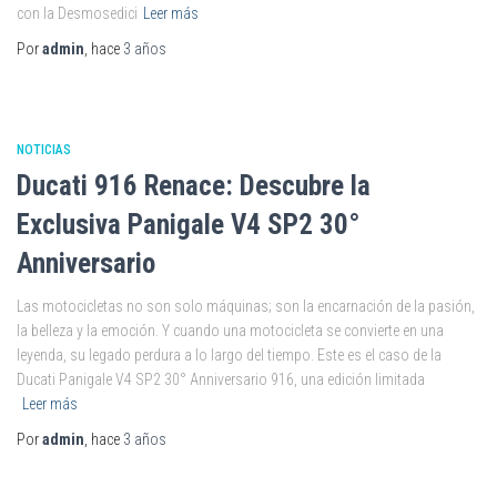
con la Desmosedici
Leer más
Por
admin
, hace
3 años
NOTICIAS
Ducati 916 Renace: Descubre la
Exclusiva Panigale V4 SP2 30°
Anniversario
Las motocicletas no son solo máquinas; son la encarnación de la pasión,
la belleza y la emoción. Y cuando una motocicleta se convierte en una
leyenda, su legado perdura a lo largo del tiempo. Este es el caso de la
Ducati Panigale V4 SP2 30° Anniversario 916, una edición limitada
Leer más
Por
admin
, hace
3 años