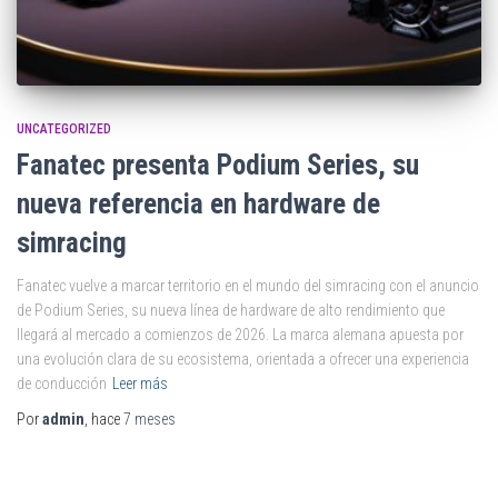
UNCATEGORIZED
Fanatec presenta Podium Series, su
nueva referencia en hardware de
simracing
Fanatec vuelve a marcar territorio en el mundo del simracing con el anuncio
de Podium Series, su nueva línea de hardware de alto rendimiento que
llegará al mercado a comienzos de 2026. La marca alemana apuesta por
una evolución clara de su ecosistema, orientada a ofrecer una experiencia
de conducción
Leer más
Por
admin
, hace
7 meses