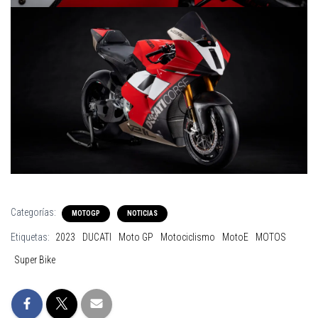
Categorías:
MOTOGP
NOTICIAS
Etiquetas:
2023
DUCATI
Moto GP
Motociclismo
MotoE
MOTOS
Super Bike