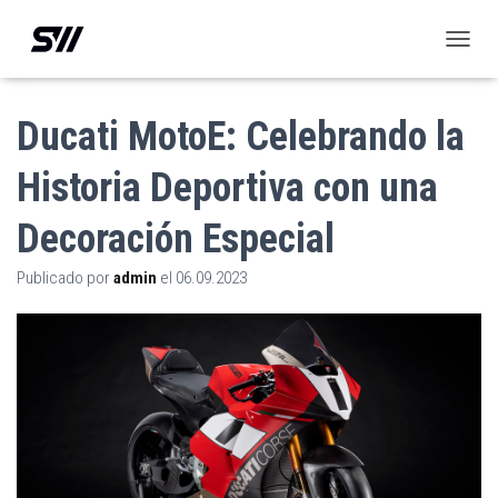
C
A
M
B
Ducati MotoE: Celebrando la
I
A
Historia Deportiva con una
R
M
Decoración Especial
O
D
O
Publicado por
admin
el
06.09.2023
D
E
N
A
V
E
G
A
C
I