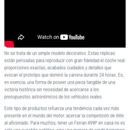
No se trata de un simple modelo decorativo. Estas réplicas
están pensadas para reproducir con gran fidelidad el coche real:
proporciones exactas, acabados cuidados y detalles que
evocan el prototipo que dominó la carrera durante 24 horas. Es,
en esencia, una forma de poseer una pieza tangible de una
victoria histórica sin necesidad de acercarse a los
presupuestos astronómicos de los vehículos reales.
Este tipo de productos refuerza una tendencia cada vez más
presente en el mundo del motor: acercar la competición de élite
al aficionado. Para muchos, tener un Ferrari 499P en casa no es