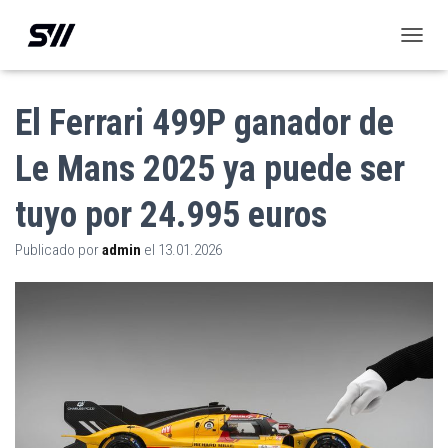
C
A
M
B
El Ferrari 499P ganador de
I
A
Le Mans 2025 ya puede ser
R
M
tuyo por 24.995 euros
O
D
O
Publicado por
admin
el
13.01.2026
D
E
N
A
V
E
G
A
C
I