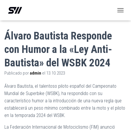
C
A
M
B
Álvaro Bautista Responde
I
A
con Humor a la «Ley Anti-
R
M
Bautista» del WSBK 2024
O
D
O
Publicado por
admin
el
13.10.2023
D
E
Álvaro Bautista, el talentoso piloto español del Campeonato
N
A
Mundial de Superbike (WSBK), ha respondido con su
V
característico humor a la introducción de una nueva regla que
E
establecerá un peso mínimo combinado entre la moto y el piloto
G
en la temporada 2024 del WSBK.
A
C
I
La Federación Internacional de Motociclismo (FIM) anunció