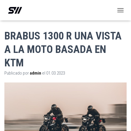
C
A
M
B
BRABUS 1300 R UNA VISTA
I
A
A LA MOTO BASADA EN
R
M
KTM
O
D
O
Publicado por
admin
el
01.03.2023
D
E
N
A
V
E
G
A
C
I