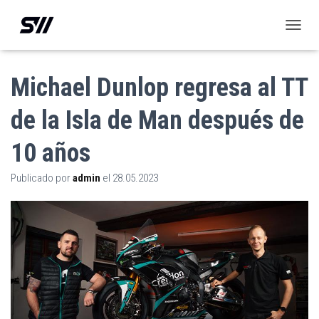
C
A
M
B
Michael Dunlop regresa al TT
I
A
de la Isla de Man después de
R
M
10 años
O
D
O
Publicado por
admin
el
28.05.2023
D
E
N
A
V
E
G
A
C
I