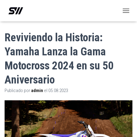
C
A
M
B
Reviviendo la Historia:
I
A
Yamaha Lanza la Gama
R
M
Motocross 2024 en su 50
O
D
O
Aniversario
D
E
Publicado por
admin
el
05.08.2023
N
A
V
E
G
A
C
I